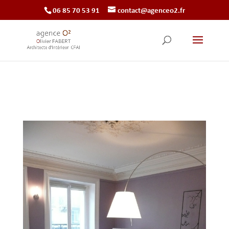
‭06 85 70 53 91‬
contact@agenceo2.fr