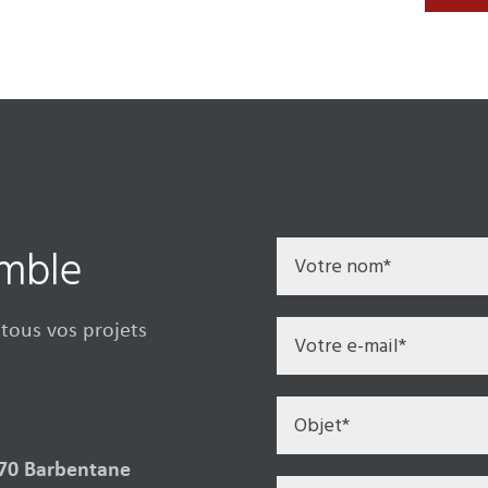
emble
tous vos projets
570 Barbentane