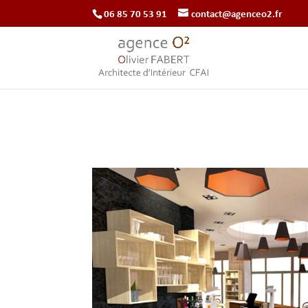
‭06 85 70 53 91‬
contact@agenceo2.fr