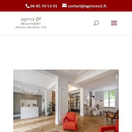
‭06 85 70 53 91‬
contact@agenceo2.fr