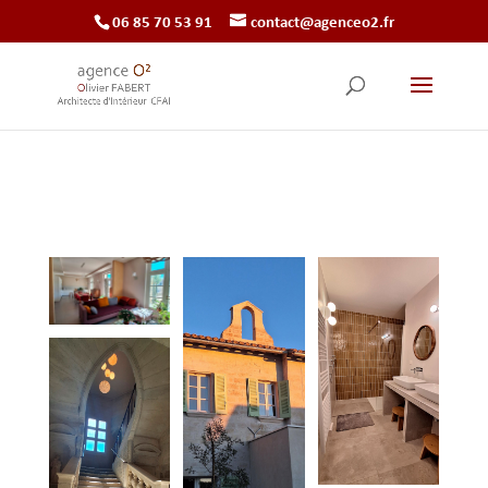
‭06 85 70 53 91‬
contact@agenceo2.fr